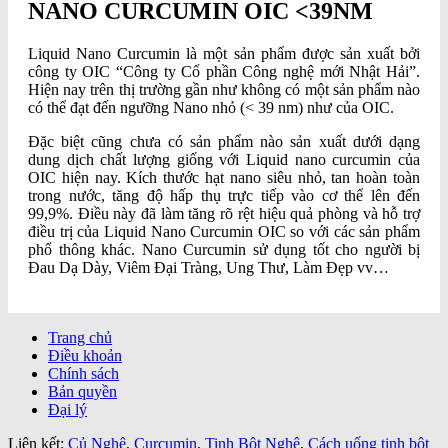
NANO CURCUMIN OIC <39NM
Liquid Nano Curcumin là một sản phẩm được sản xuất bởi
công ty OIC “Công ty Cổ phần Công nghệ mới Nhật Hải”.
Hiện nay trên thị trường gần như không có một sản phẩm nào
có thể đạt đến ngưỡng Nano nhỏ (< 39 nm) như của OIC.
Đặc biệt cũng chưa có sản phẩm nào sản xuất dưới dạng
dung dịch chất lượng giống với Liquid nano curcumin của
OIC hiện nay. Kích thước hạt nano siêu nhỏ, tan hoàn toàn
trong nước, tăng độ hấp thụ trực tiếp vào cơ thể lên đến
99,9%. Điều này đã làm tăng rõ rệt hiệu quả phòng và hỗ trợ
điều trị của Liquid Nano Curcumin OIC so với các sản phẩm
phổ thông khác. Nano Curcumin sử dụng tốt cho người bị
Đau Dạ Dày, Viêm Đại Tràng, Ung Thư, Làm Đẹp vv…
Trang chủ
Điều khoản
Chính sách
Bản quyền
Đại lý
Liên kết:
Củ Nghệ
,
Curcumin
,
Tinh Bột Nghệ
,
Cách uống tinh bột