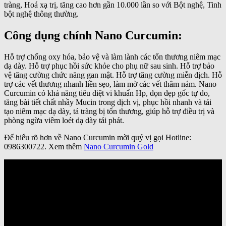
tràng, Hoá xạ trị, tăng cao hơn gần 10.000 lần so với Bột nghệ, Tinh
bột nghệ thông thường.
Công dụng chính Nano Curcumin:
Hỗ trợ chống oxy hóa, bảo vệ và làm lành các tổn thương niêm mạc
dạ dày. Hỗ trợ phục hồi sức khỏe cho phụ nữ sau sinh. Hỗ trợ bảo
vệ tăng cường chức năng gan mật. Hỗ trợ tăng cường miễn dịch. Hỗ
trợ các vết thương nhanh liền sẹo, làm mờ các vết thâm nám. Nano
Curcumin có khả năng tiêu diệt vi khuẩn Hp, dọn dẹp gốc tự do,
tăng bài tiết chất nhầy Mucin trong dịch vị, phục hồi nhanh và tái
tạo niêm mạc dạ dày, tá tràng bị tổn thương, giúp hỗ trợ điều trị và
phòng ngừa viêm loét dạ dày tái phát.
Để hiểu rõ hơn về Nano Curcumin mời quý vị gọi Hotline:
0986300722. Xem thêm
Nano Curcumin Gold