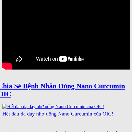
Chia Sẻ Bệnh Nhân Dùng Nano Curcumin
OIC
Hết đau dạ dày nhờ uống Nano Curcumin của OIC!