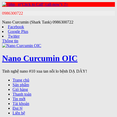
0986300722
Nano Curcumin (Shark Tank)
0986300722
Facebook
Google Plus
Twitter
Thông tin
Nano Curcumin OIC
Tinh nghệ nano #10 xua tan nỗi lo bệnh DẠ DÀY!
Trang chủ
Sản phẩm
Giỏ hàng
Thanh toán
Tin mới
Tài khoản
Đại lý
Liên hệ