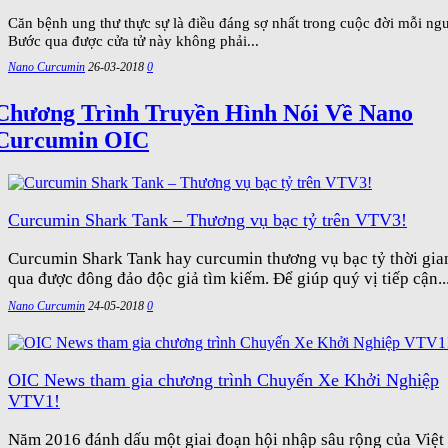
Căn bệnh ung thư thực sự là điều đáng sợ nhất trong cuộc đời mỗi ngư
Bước qua được cửa tử này không phải...
Nano Curcumin
26-03-2018
0
Chương Trình Truyền Hình Nói Về Nano
Curcumin OIC
Curcumin Shark Tank – Thương vụ bạc tỷ trên VTV3!
Curcumin Shark Tank hay curcumin thương vụ bạc tỷ thời gia
qua được đông đảo độc giả tìm kiếm. Để giúp quý vị tiếp cận..
Nano Curcumin
24-05-2018
0
OIC News tham gia chương trình Chuyến Xe Khởi Nghiệp
VTV1!
Năm 2016 đánh dấu một giai đoạn hội nhập sâu rộng của Việt