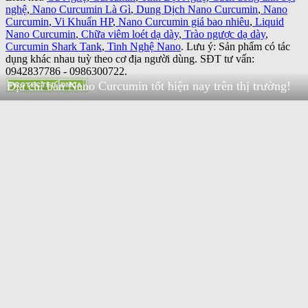
nghệ
,
Nano Curcumin Là Gì
,
Dung Dịch Nano Curcumin
,
Nano
Curcumin
,
Vi Khuẩn HP
,
Nano Curcumin giá bao nhiêu
,
Liquid
Nano Curcumin
,
Chữa viêm loét dạ dày
,
Trào ngược dạ dày
,
Curcumin Shark Tank
,
Tinh Nghệ Nano
. Lưu ý: Sản phẩm có tác
dụng khác nhau tuỳ theo cơ địa người dùng. SĐT tư vấn:
0942837786 - 0986300722.
Địa chỉ bán Nano Curcumin tốt hiện nay trên thị trường!