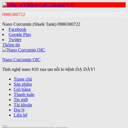
0986300722
Nano Curcumin (Shark Tank)
0986300722
Facebook
Google Plus
Twitter
Thông tin
Nano Curcumin OIC
Tinh nghệ nano #10 xua tan nỗi lo bệnh DẠ DÀY!
Trang chủ
Sản phẩm
Giỏ hàng
Thanh toán
Tin mới
Tài khoản
Đại lý
Liên hệ