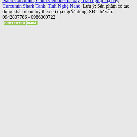
Nano Curcumin
,
Chữa viêm loét dạ dày
,
Trào ngược dạ dày
,
Curcumin Shark Tank
,
Tinh Nghệ Nano
. Lưu ý: Sản phẩm có tác
dụng khác nhau tuỳ theo cơ địa người dùng. SĐT tư vấn:
0942837786 - 0986300722.