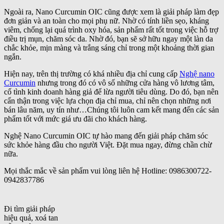
Ngoài ra, Nano Curcumin OIC cũng được xem là giải pháp làm đẹp
đơn giản và an toàn cho mọi phụ nữ. Nhờ có tính liền sẹo, kháng
viêm, chống lại quá trình oxy hóa, sản phẩm rất tốt trong việc hỗ trợ
điều trị mụn, chăm sóc da. Nhờ đó, bạn sẽ sở hữu ngay một làn da
chắc khỏe, mịn màng và trắng sáng chỉ trong một khoảng thời gian
ngắn.
Hiện nay, trên thị trường có khá nhiều địa chỉ cung cấp
Nghệ nano
Curcumin
nhưng trong đó có vô số những cửa hàng vô lương tâm,
cố tình kinh doanh hàng giả để lừa người tiêu dùng. Do đó, bạn nên
cẩn thận trong việc lựa chọn địa chỉ mua, chỉ nên chọn những nơi
bán lâu năm, uy tín như…Chúng tôi luôn cam kết mang đến các sản
phẩm tốt với mức giá ưu đãi cho khách hàng.
Nghệ Nano Curcumin OIC tự hào mang đến giải pháp chăm sóc
sức khỏe hàng đầu cho người Việt. Đặt mua ngay, đừng chần chừ
nữa.
Mọi thắc mắc về sản phẩm vui lòng liên hệ Hotline: 0986300722-
0942837786
Đi tìm giải pháp
hiệu quả, xoá tan