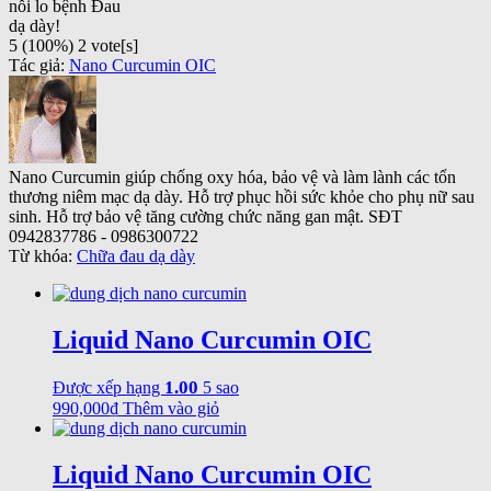
nỗi lo bệnh Đau
dạ dày!
5
(100%)
2
vote[s]
Tác giả:
Nano Curcumin OIC
Nano Curcumin giúp chống oxy hóa, bảo vệ và làm lành các tổn
thương niêm mạc dạ dày. Hỗ trợ phục hồi sức khỏe cho phụ nữ sau
sinh. Hỗ trợ bảo vệ tăng cường chức năng gan mật. SĐT
0942837786 - 0986300722
Từ khóa:
Chữa đau dạ dày
Liquid Nano Curcumin OIC
1.00
Được xếp hạng
5 sao
990,000
₫
Thêm vào giỏ
Liquid Nano Curcumin OIC