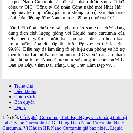
Liquid Nano Curcumin là một sản phẩm được sản xuất bởi
công ty OIC “Công ty Cổ phần Công nghệ mới Nhật Hải”.
Hiện nay trên thị trường gần như không có một sản phẩm nào
có thể đạt đến ngưỡng Nano nhỏ (< 39 nm) như của OIC.
Đặc biệt cũng chưa có sản phẩm nào sản xuất dưới dạng
dung dịch chất lượng giống với Liquid nano curcumin của
OIC hiện nay. Kích thước hạt nano siêu nhỏ, tan hoàn toàn
trong nước, tăng độ hấp thụ trực tiếp vào cơ thể lên đến
99,9%. Điều này đã làm tăng rõ rệt hiệu quả phòng và hỗ trợ
điều trị của Liquid Nano Curcumin OIC so với các sản phẩm
phổ thông khác. Nano Curcumin sử dụng tốt cho người bị
Đau Dạ Dày, Viêm Đại Tràng, Ung Thư, Làm Đẹp vv…
Trang chủ
Điều khoản
Chính sách
Bản quyền
Đại lý
Liên kết:
Củ Nghệ
,
Curcumin
,
Tinh Bột Nghệ
,
Cách uống tinh bột
nghệ
,
Nano Curcumin Là Gì
,
Dung Dịch Nano Curcumin
,
Nano
Curcumin
,
Vi Khuẩn HP
,
Nano Curcumin giá bao nhiêu
,
Liquid