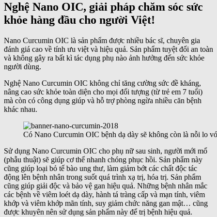
Nghệ Nano OIC, giải pháp chăm sóc sức
khỏe hàng đầu cho người Việt!
Nano Curcumin OIC là sản phẩm được nhiều bác sĩ, chuyên gia
đánh giá cao về tính ưu việt và hiệu quả. Sản phẩm tuyệt đối an toàn
và không gây ra bất kì tác dụng phụ nào ảnh hưởng đến sức khỏe
người dùng.
Nghệ Nano Curcumin OIC không chỉ tăng cường sức đề kháng,
nâng cao sức khỏe toàn diện cho mọi đối tượng (từ trẻ em 7 tuổi)
mà còn có công dụng giúp và hỗ trợ phòng ngừa nhiều căn bệnh
khác nhau.
Có Nano Curcumin OIC bệnh dạ dày sẽ không còn là nỗi lo vớ
Sử dụng Nano Curcumin OIC cho phụ nữ sau sinh, người mới mổ
(phẫu thuật) sẽ giúp cơ thể nhanh chóng phục hồi. Sản phẩm này
cũng giúp loại bỏ tế bào ung thư, làm giảm bớt các chất độc tác
động lên bệnh nhân trong suốt quá trình xạ trị, hóa trị. Sản phẩm
cũng giúp giải độc và bảo vệ gan hiệu quả. Những bệnh nhân mắc
các bệnh về viêm loét dạ dày, hành tá tràng cấp và mạn tính, viêm
khớp và viêm khớp mãn tính, suy giảm chức năng gan mật… cũng
được khuyên nên sử dụng sản phẩm này để trị bệnh hiệu quả.