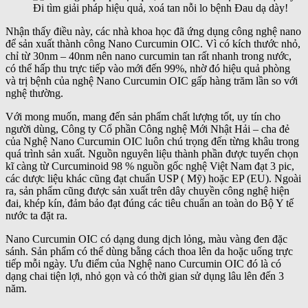
Đi tìm giải pháp hiệu quả, xoá tan nỗi lo bệnh Đau dạ dày!
Nhận thấy điều này, các nhà khoa học đã ứng dụng công nghệ nano
để sản xuất thành công Nano Curcumin OIC. Vì có kích thước nhỏ,
chỉ từ 30nm – 40nm nên nano curcumin tan rất nhanh trong nước,
có thể hấp thu trực tiếp vào mới đến 99%, nhờ đó hiệu quả phòng
và trị bệnh của nghệ Nano Curcumin OIC gấp hàng trăm lần so với
nghệ thường.
Với mong muốn, mang đến sản phẩm chất lượng tốt, uy tín cho
người dùng, Công ty Cổ phần Công nghệ Mới Nhật Hải – cha đẻ
của Nghệ Nano Curcumin OIC luôn chú trọng đến từng khâu trong
quá trình sản xuất. Nguồn nguyên liệu thành phần được tuyển chọn
kĩ càng từ Curcuminoid 98 % nguồn gốc nghệ Việt Nam đạt 3 pic,
các dược liệu khác cũng đạt chuẩn USP ( Mỹ) hoặc EP (EU). Ngoài
ra, sản phẩm cũng được sản xuất trên dây chuyền công nghệ hiện
đai, khép kín, đảm bảo đạt đúng các tiêu chuẩn an toàn do Bộ Y tế
nước ta đặt ra.
Nano Curcumin OIC có dạng dung dịch lỏng, màu vàng đen đặc
sánh. Sản phẩm có thể dùng bằng cách thoa lên da hoặc uống trực
tiếp mỗi ngày. Ưu điểm của Nghệ nano Curcumin OIC đó là có
dạng chai tiện lợi, nhỏ gọn và có thời gian sử dụng lâu lên đến 3
năm.