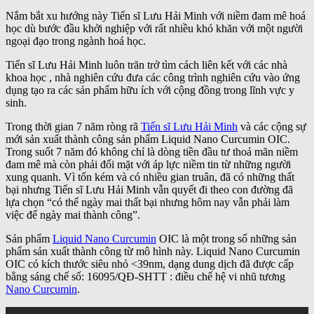
Nắm bắt xu hướng này Tiến sĩ Lưu Hải Minh với niềm đam mê hoá
học dù bước đầu khởi nghiệp với rất nhiều khó khăn với một người
ngoại đạo trong ngành hoá học.
Tiến sĩ Lưu Hải Minh luôn trăn trở tìm cách liên kết với các nhà
khoa học , nhà nghiên cứu đưa các công trình nghiên cứu vào ứng
dụng tạo ra các sản phẩm hữu ích với cộng đồng trong lĩnh vực y
sinh.
Trong thời gian 7 năm ròng rã
Tiến sĩ Lưu Hải Minh
và các cộng sự
mới sản xuất thành công sản phẩm Liquid Nano Curcumin OIC.
Trong suốt 7 năm đó không chỉ là dòng tiền đầu tư thoả mãn niềm
đam mê mà còn phải đối mặt với áp lực niềm tin từ những người
xung quanh. Vì tốn kém và có nhiều gian truân, đã có những thất
bại nhưng Tiến sĩ Lưu Hải Minh vẫn quyết đi theo con đường đã
lựa chọn “có thể ngày mai thất bại nhưng hôm nay vẫn phải làm
việc để ngày mai thành công”.
Sản phẩm
Liquid Nano Curcumin
OIC là một trong số những sản
phẩm sản xuất thành công từ mô hình này. Liquid Nano Curcumin
OIC có kích thước siêu nhỏ <39nm, dạng dung dịch đã được cấp
bằng sáng chế số: 16095/QĐ-SHTT : điều chế hệ vi nhũ tương
Nano Curcumin
.