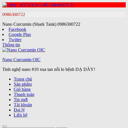
0986300722
Nano Curcumin (Shark Tank)
0986300722
Facebook
Google Plus
Twitter
Thông tin
Nano Curcumin OIC
Tinh nghệ nano #10 xua tan nỗi lo bệnh DẠ DÀY!
Trang chủ
Sản phẩm
Giỏ hàng
Thanh toán
Tin mới
Tài khoản
Đại lý
Liên hệ