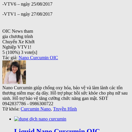
-VTV6 – ngày 25/08/2017
-VTV1 – ngày 27/08/2017
OIC News tham
gia chương trình
Chuyến Xe Khởi
Nghiệp VTV1!
5
(100%)
3
vote[s]
Tác giả:
Nano Curcumin OIC
Nano Curcumin giúp chống oxy hóa, bảo vệ và làm lành các tổn
thương niêm mạc dạ dày. Hỗ trợ phục hồi sức khỏe cho phụ nữ sau
sinh. Hỗ trợ bảo vệ tăng cường chức năng gan mật. SĐT
0942837786 - 0986300722
Từ khóa:
Curcumin Nano
,
Truyền Hình
Liquid Nano Curcumin OIC