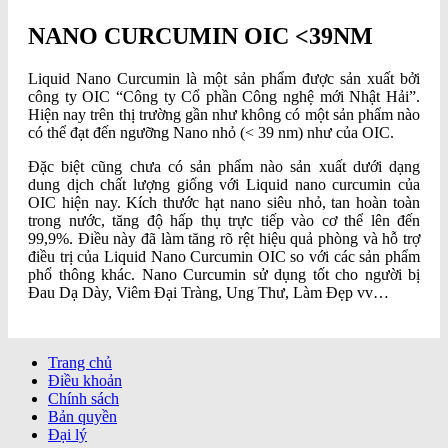
NANO CURCUMIN OIC <39NM
Liquid Nano Curcumin là một sản phẩm được sản xuất bởi
công ty OIC “Công ty Cổ phần Công nghệ mới Nhật Hải”.
Hiện nay trên thị trường gần như không có một sản phẩm nào
có thể đạt đến ngưỡng Nano nhỏ (< 39 nm) như của OIC.
Đặc biệt cũng chưa có sản phẩm nào sản xuất dưới dạng
dung dịch chất lượng giống với Liquid nano curcumin của
OIC hiện nay. Kích thước hạt nano siêu nhỏ, tan hoàn toàn
trong nước, tăng độ hấp thụ trực tiếp vào cơ thể lên đến
99,9%. Điều này đã làm tăng rõ rệt hiệu quả phòng và hỗ trợ
điều trị của Liquid Nano Curcumin OIC so với các sản phẩm
phổ thông khác. Nano Curcumin sử dụng tốt cho người bị
Đau Dạ Dày, Viêm Đại Tràng, Ung Thư, Làm Đẹp vv…
Trang chủ
Điều khoản
Chính sách
Bản quyền
Đại lý