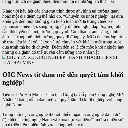
năng hữu ích để giảm thiểu đến mức tối đa những lần thử – sai.
Khác với hầu hết các chương trình được ghi hình tại trường quay
hoặc một địa điểm cụ thể nào đó, “Chuyến xe khởi nghiệp” lại đưa
khán giả đến một không gian hoàn toàn mới lạ trong chiếc xe
Limousine hiện đại, sang trọng, đầy đủ tiện nghi, đáp ứng mọi nhu
cầu thiết yếu của một trường quay như âm thanh, ánh sáng, hình
ảnh… Trong mô hình trường quay di động ấy, MC của chương trình
sẽ trực tiếp là tài xế, lái xe và trò chuyện với khách mời trong suốt
quá trình mà họ di chuyển. Điểm đến sẽ là cột mốc khởi nghiệp hay
những địa danh có thể truyền cảm hứng cho nhân vật.
OIC News từ đam mê đến quyết tâm khởi
nghiệp!
Tiến sĩ Lưu Hải Minh – Chủ tịch Công ty Cổ phần Công nghệ Mới
Nhật hải bằng niềm đam mê và quyết tâm đã khởi nghiệp với công
nghệ Nano.
Trong thời đại công nghệ 4.0 rất nhiều ngành công nghệ đã ra đời
đặc biệt là công nghệ Nano và khoa học vật liệu đã mở ra nhiều sự
phát triển trên nhiều lĩnh vực: công nghệ, y tế.