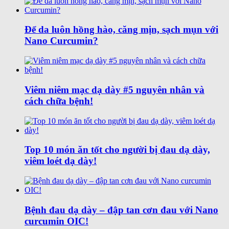
Để da luôn hồng hào, căng mịn, sạch mụn với
Nano Curcumin?
Viêm niêm mạc dạ dày #5 nguyên nhân và
cách chữa bệnh!
Top 10 món ăn tốt cho người bị đau dạ dày,
viêm loét dạ dày!
Bệnh đau dạ dày – đập tan cơn đau với Nano
curcumin OIC!