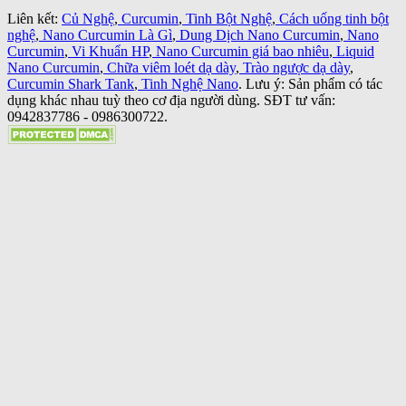
Liên kết:
Củ Nghệ
,
Curcumin
,
Tinh Bột Nghệ
,
Cách uống tinh bột
nghệ
,
Nano Curcumin Là Gì
,
Dung Dịch Nano Curcumin
,
Nano
Curcumin
,
Vi Khuẩn HP
,
Nano Curcumin giá bao nhiêu
,
Liquid
Nano Curcumin
,
Chữa viêm loét dạ dày
,
Trào ngược dạ dày
,
Curcumin Shark Tank
,
Tinh Nghệ Nano
. Lưu ý: Sản phẩm có tác
dụng khác nhau tuỳ theo cơ địa người dùng. SĐT tư vấn:
0942837786 - 0986300722.