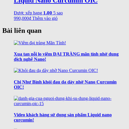
Liquid Nano Curcumin OIC
1.00
Được xếp hạng
5 sao
990,000
₫
Thêm vào giỏ
Bài liên quan
Xua tan nỗi lo viêm ĐẠI TRÀNG mãn tính nhờ dung
dịch nghệ Nano!
Chị Như Bình khỏi đau dạ dày nhờ Nano Curcumin
OIC!
Video khách hàng sử dụng sản phẩm Liquid nano
curcumin!