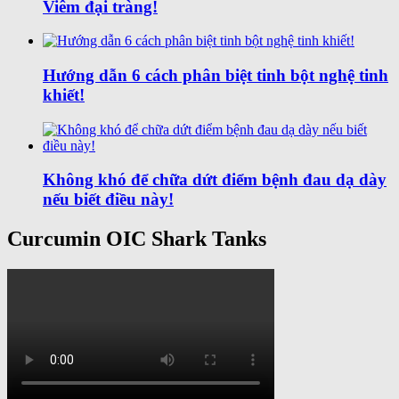
Viêm đại tràng!
Hướng dẫn 6 cách phân biệt tinh bột nghệ tinh
khiết!
Không khó để chữa dứt điểm bệnh đau dạ dày
nếu biết điều này!
Curcumin OIC Shark Tanks