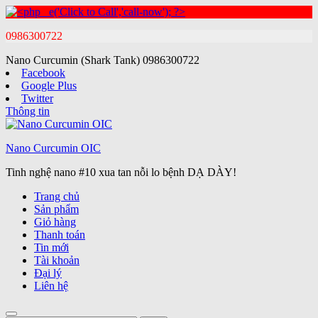
0986300722
Nano Curcumin (Shark Tank)
0986300722
Facebook
Google Plus
Twitter
Thông tin
Nano Curcumin OIC
Tinh nghệ nano #10 xua tan nỗi lo bệnh DẠ DÀY!
Trang chủ
Sản phẩm
Giỏ hàng
Thanh toán
Tin mới
Tài khoản
Đại lý
Liên hệ