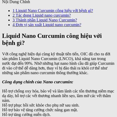
Nội Dung Chính
1
Liquid Nano Curcumin công hiệu với bệnh gì?
2
Tác dụng Liquid nano curcumin?
3
Thành phần Liquid Nano Curcumin?
4
Đơn vị sản xuất Liquid nano curcumin?
Liquid Nano Curcumin công hiệu với
bệnh gì?
Với công nghệ hiện đại cùng kỹ thuật tiên tiến, OIC đã cho ra đời
sản phẩm Liquid Nano Curcumin (LNCO), khả năng tan trong
nước đạt đến 99%. Nhờ những hạt nano hình cầu đã giúp Curcumin
đi vào cở thể dễ dàng hơn, thay vì bị đào thải ra khỏi cơ thể như
những sản phẩm nano curcumin thông thường khác.
Công dụng chính của Nano curcumin:
Hỗ trợ chống oxy hóa, bảo vệ và làm lành các tổn thương niêm mạc
dạ dày, hỗ trợ các vết thương nhanh liền sẹo, làm mờ các vết thâm
nám.
Hỗ trợ phục hồi sức khỏe cho phụ nữ sau sinh.
Hỗ trợ bảo vệ tăng cường chức năng gan mật.
Hỗ trợ tăng cường miễn dịch.