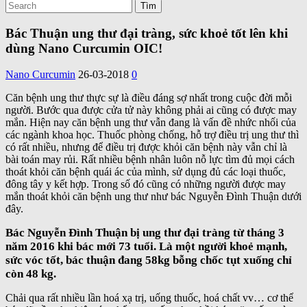
Bác Thuận ung thư đại tràng, sức khoẻ tốt lên khi
dùng Nano Curcumin OIC!
Nano Curcumin
26-03-2018
0
Căn bệnh ung thư thực sự là điều đáng sợ nhất trong cuộc đời mỗi
người. Bước qua được cửa tử này không phải ai cũng có được may
mắn. Hiện nay căn bệnh ung thư vẫn đang là vấn đề nhức nhối của
các ngành khoa học. Thuốc phòng chống, hỗ trợ điều trị ung thư thì
có rất nhiều, nhưng để điều trị được khỏi căn bệnh này vẫn chỉ là
bài toán may rủi. Rất nhiều bệnh nhân luôn nỗ lực tìm đủ mọi cách
thoát khỏi căn bệnh quái ác của mình, sử dụng đủ các loại thuốc,
đông tây y kết hợp. Trong số đó cũng có những người được may
mắn thoát khỏi căn bệnh ung thư như bác Nguyễn Đình Thuận dưới
đây.
Bác Nguyễn Đình Thuận bị ung thư đại tràng từ tháng 3
năm 2016 khi bác mới 73 tuổi. Là một người khoẻ mạnh,
sức vóc tốt, bác thuận đang 58kg bỗng chốc tụt xuống chỉ
còn 48 kg.
Chải qua rất nhiều lần hoá xạ trị, uống thuốc, hoá chất vv… cơ thể