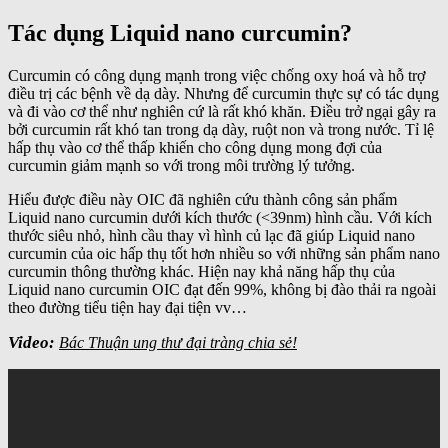
Tác dụng Liquid nano curcumin?
Curcumin có công dụng mạnh trong việc chống oxy hoá và hỗ trợ
điều trị các bệnh về dạ dày. Nhưng để curcumin thực sự có tác dụng
và đi vào cơ thể như nghiên cứ là rất khó khăn. Điều trở ngại gây ra
bởi curcumin rất khó tan trong dạ dày, ruột non và trong nước. Tỉ lệ
hấp thụ vào cơ thể thấp khiến cho công dụng mong đợi của
curcumin giảm mạnh so với trong môi trường lý tưởng.
Hiểu được điều này OIC đã nghiên cứu thành công sản phẩm
Liquid nano curcumin dưới kích thước (<39nm) hình cầu. Với kích
thước siêu nhỏ, hình cầu thay vì hình củ lạc đã giúp Liquid nano
curcumin của oic hấp thụ tốt hơn nhiều so với những sản phẩm nano
curcumin thông thường khác. Hiện nay khả năng hấp thụ của
Liquid nano curcumin OIC đạt đến 99%, không bị đào thải ra ngoài
theo đường tiểu tiện hay đại tiện vv…
Video:
Bác Thuận ung thư đại tràng chia sẻ!