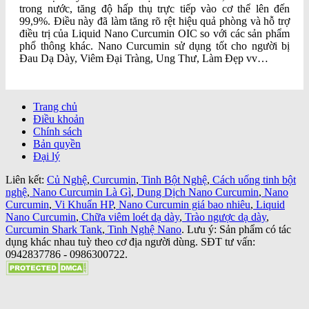
trong nước, tăng độ hấp thụ trực tiếp vào cơ thể lên đến
99,9%. Điều này đã làm tăng rõ rệt hiệu quả phòng và hỗ trợ
điều trị của Liquid Nano Curcumin OIC so với các sản phẩm
phổ thông khác. Nano Curcumin sử dụng tốt cho người bị
Đau Dạ Dày, Viêm Đại Tràng, Ung Thư, Làm Đẹp vv…
Trang chủ
Điều khoản
Chính sách
Bản quyền
Đại lý
Liên kết:
Củ Nghệ
,
Curcumin
,
Tinh Bột Nghệ
,
Cách uống tinh bột
nghệ
,
Nano Curcumin Là Gì
,
Dung Dịch Nano Curcumin
,
Nano
Curcumin
,
Vi Khuẩn HP
,
Nano Curcumin giá bao nhiêu
,
Liquid
Nano Curcumin
,
Chữa viêm loét dạ dày
,
Trào ngược dạ dày
,
Curcumin Shark Tank
,
Tinh Nghệ Nano
. Lưu ý: Sản phẩm có tác
dụng khác nhau tuỳ theo cơ địa người dùng. SĐT tư vấn:
0942837786 - 0986300722.