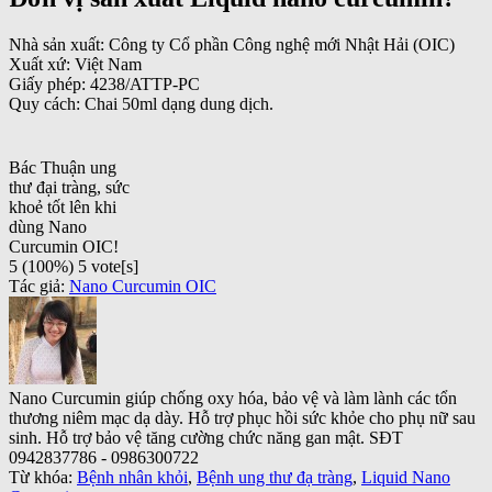
Nhà sản xuất: Công ty Cổ phần Công nghệ mới Nhật Hải (OIC)
Xuất xứ: Việt Nam
Giấy phép: 4238/ATTP-PC
Quy cách: Chai 50ml dạng dung dịch.
Bác Thuận ung
thư đại tràng, sức
khoẻ tốt lên khi
dùng Nano
Curcumin OIC!
5
(100%)
5
vote[s]
Tác giả:
Nano Curcumin OIC
Nano Curcumin giúp chống oxy hóa, bảo vệ và làm lành các tổn
thương niêm mạc dạ dày. Hỗ trợ phục hồi sức khỏe cho phụ nữ sau
sinh. Hỗ trợ bảo vệ tăng cường chức năng gan mật. SĐT
0942837786 - 0986300722
Từ khóa:
Bệnh nhân khỏi
,
Bệnh ung thư đạ tràng
,
Liquid Nano