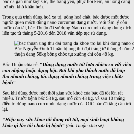
bác đã gần như kiệt sức, thể trang yếu, phục hồi kém, ăn uống càng
trở nên khó khăn hơn.
Trong quá trình dùng hoá xạ trị, uống hoá chất, bác được một được
người quen mách dùng nano curcumin dạng nước. Với tâm lý còn
nước còn tát, bác Thuận đã sử dụng Nano curcumin dạng dung dịch
liên tục từ tháng 5-2016 đến 2018 vẫn tiếp tục sử dụng.
Bác Nguyễn Đình Thuận bị ung thư đại tràng từ tháng 3 năm 20
thuận đang 58kg bỗng chốc tụt xuống chỉ còn 48 kg.
“Dùng dạng nước tốt hơn nhiều so với viên
Bác Thuận chia sẻ:
con nhộng hoặc dạng bột. Bởi khi pha thành nước đã hấp
thu nhanh chóng, tác dụng nhanh chóng trong việc chữa
bệnh”
Sau khi dùng được một thời gian sức khoẻ của bác đã tốt lên rất
nhiều. Trước bệnh bác 58 kg, sau mổ còn 48 kg, và sau 10 tháng
điều trị dùng nano curcumin dạng nước của OIC bác đã tăng cân trở
lại.
“Hiện nay sức khoẻ tôi đang rất tốt, mọi sinh hoạt không
khác gì lúc tôi chưa bị bệnh”
(bác Thuận chia sẻ).