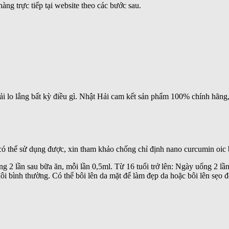
ng trực tiếp tại website theo các bước sau.
 lo lắng bất kỳ điều gì. Nhật Hải cam kết sản phẩm 100% chính hãng, n
ó thể sử dụng được, xin tham khảo chống chỉ định nano curcumin oic 
g 2 lần sau bữa ăn, mỗi lần 0,5ml. Từ 16 tuổi trở lên: Ngày uống 2 lần
đôi bình thường. Có thể bôi lên da mặt để làm đẹp da hoặc bôi lên sẹo đ