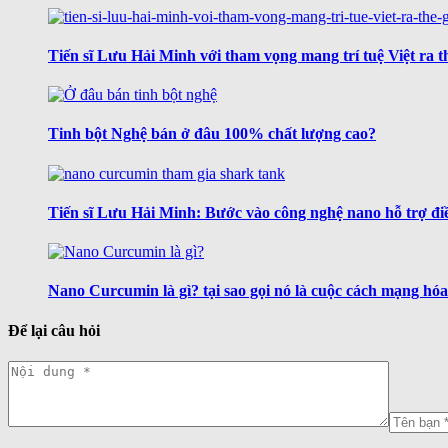
Tiến sĩ Lưu Hải Minh với tham vọng mang trí tuệ Việt ra th
Tinh bột Nghệ bán ở đâu 100% chất lượng cao?
Tiến sĩ Lưu Hải Minh: Bước vào công nghệ nano hỗ trợ điề
Nano Curcumin là gì? tại sao gọi nó là cuộc cách mạng hó
Để lại câu hỏi