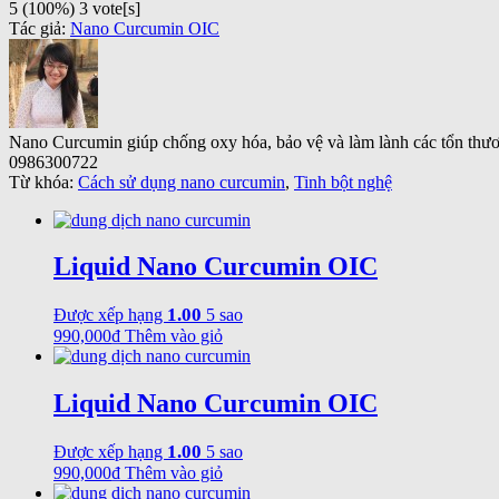
5
(100%)
3
vote[s]
Tác giả:
Nano Curcumin OIC
Nano Curcumin giúp chống oxy hóa, bảo vệ và làm lành các tổn thư
0986300722
Từ khóa:
Cách sử dụng nano curcumin
,
Tinh bột nghệ
Liquid Nano Curcumin OIC
1.00
Được xếp hạng
5 sao
990,000
₫
Thêm vào giỏ
Liquid Nano Curcumin OIC
1.00
Được xếp hạng
5 sao
990,000
₫
Thêm vào giỏ