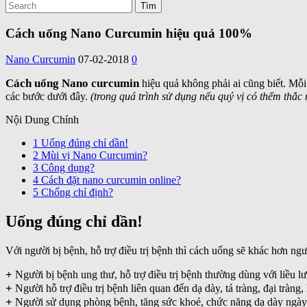
Cách uống Nano Curcumin hiệu quả 100%
Nano Curcumin
07-02-2018
0
Cách uống Nano curcumin
hiệu quả không phải ai cũng biết. Mỗ
các bước dưới đây.
(trong quá trình sử dụng nếu quý vị có thểm thắc
Nội Dung Chính
1
Uống đúng chỉ dần!
2
Mùi vị Nano Curcumin?
3
Công dụng?
4
Cách đặt nano curcumin online?
5
Chống chỉ định?
Uống đúng chỉ dần!
Với người bị bệnh, hỗ trợ điều trị bệnh thì cách uống sẽ khác hơn ng
+
Người bị bệnh ung thư, hỗ trợ điều trị bệnh thường dùng với liều lư
+
Người hỗ trợ điều trị bệnh liên quan đến dạ dày, tá tràng, đại trà
+
Người sử dụng phòng bệnh, tăng sức khoẻ, chức năng dạ dày ngày 