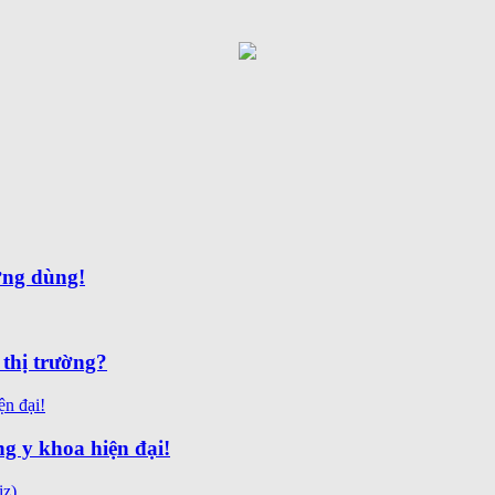
ờng dùng!
thị trường?
g y khoa hiện đại!