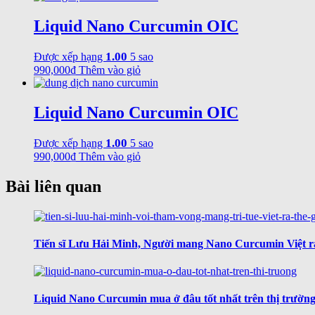
Liquid Nano Curcumin OIC
1.00
Được xếp hạng
5 sao
990,000
₫
Thêm vào giỏ
Liquid Nano Curcumin OIC
1.00
Được xếp hạng
5 sao
990,000
₫
Thêm vào giỏ
Bài liên quan
Tiến sĩ Lưu Hải Minh, Người mang Nano Curcumin Việt ra 
Liquid Nano Curcumin mua ở đâu tốt nhất trên thị trườn