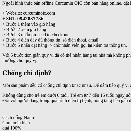
Ngoài hình thức bán offline Curcumin OIC còn bán hàng online, đặt hà
+ Website: curcuminoic.com
0942837786
+ SĐT:
> Bước 1 thêm vào giỏ hàng
> Bước 2 xem giỏ hàng
> Bước 3 nhấn proceed to checkout
> Bước 4 điền đầy đủ thông tin, số điện thoại, email
> Bước 5 nhấn đặt hàng -> chờ nhân viên gọi lại kiêm tra thông tin.
Với 5 bước đơn giản quý vị đã có thể nhận hàng tại nhà mà không phải
thường cho quý vị.
Chống chỉ định?
Mỗi sản phẩm đều có chống chỉ định khác nhau. Để đảm bảo quý vị c
Không dùng cho trẻ em dưới 6 tuổi. Trẻ em từ 7 đến 15 tuổi: ngày uốn
Đối với người đang trong quá trình điều trị bệnh, uống tăng liều gấp 
Cách uống Nano
Curcumin hiệu
quả 100%