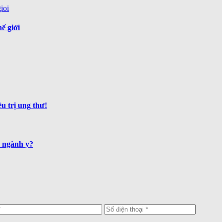
ế giới
u trị ung thư!
a ngành y?