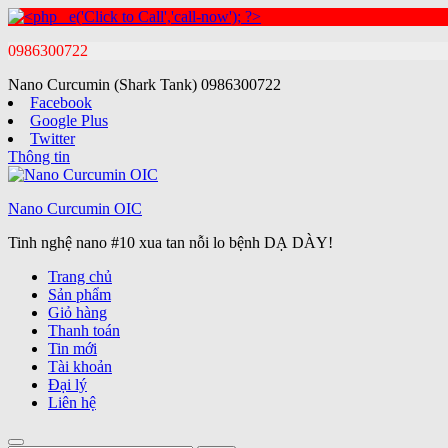
0986300722
Nano Curcumin (Shark Tank)
0986300722
Facebook
Google Plus
Twitter
Thông tin
Nano Curcumin OIC
Tinh nghệ nano #10 xua tan nỗi lo bệnh DẠ DÀY!
Trang chủ
Sản phẩm
Giỏ hàng
Thanh toán
Tin mới
Tài khoản
Đại lý
Liên hệ