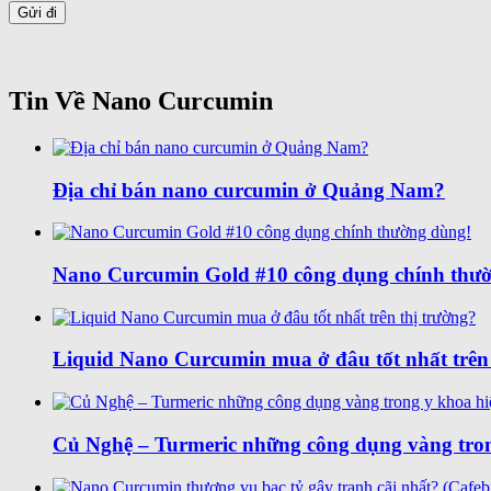
Tin Về Nano Curcumin
Địa chỉ bán nano curcumin ở Quảng Nam?
Nano Curcumin Gold #10 công dụng chính thư
Liquid Nano Curcumin mua ở đâu tốt nhất trên 
Củ Nghệ – Turmeric những công dụng vàng tron