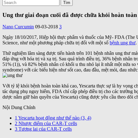
Ung thư giai đoạn cuối đã được chữa khỏi hoàn toàn
Nano Curcumin
09-03-2018
3
Ngày 18/10/2017, Hiệp hội thực phẩm và thuốc của Mỹ- FDA (The U.S
Science, như một phương pháp chữa trị đối với một số
bệnh ung thư
.
Thử nghiệm lâm sàng được tiến hành trên 101 bệnh nhân ung thư máu
đáp ứng với hóa trị và xạ trị. Sau quá trình điều trị, 36% bệnh nhân
51% (1)), và 82% bệnh nhân có khối u thu nhỏ lại ít nhất một nửa so
syndrome) với các biểu hiện như sốt cao, đau đầu, mệt mỏi, đau nhức…
Với tỷ lệ khỏi bệnh hoàn toàn khá cao, Yescarta thực sự là hy vọng 
tác dụng phụ nguy hiểm, FDA chỉ cấp phép điều trị cho các trường hợp đ
dược nắm giữ bản quyền của Yescarta) cũng được yêu cầu theo dõi chặ
Nội Dung Chính
1
Yescarta hoạt động như thế nào (3, 4)
2
Nhược điểm của CAR-T cells
3
Tương lai của CAR-T cells