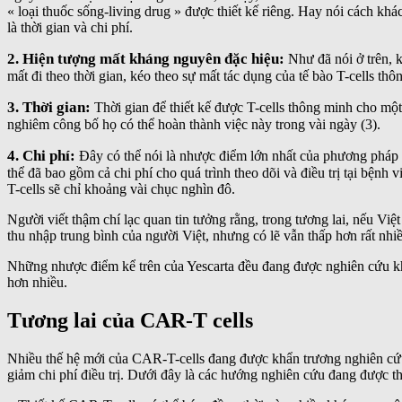
« loại thuốc sống-living drug » được thiết kế riêng. Hay nói cách k
là thời gian và chi phí.
2. Hiện tượng mất kháng nguyên đặc hiệu:
Như đã nói ở trên, 
mất đi theo thời gian, kéo theo sự mất tác dụng của tế bào T-cells thô
3. Thời gian:
Thời gian để thiết kế được T-cells thông minh cho một
nghiêm công bố họ có thể hoàn thành việc này trong vài ngày (3).
4. Chi phí:
Đây có thể nói là nhược điểm lớn nhất của phương pháp c
thể đã bao gồm cả chi phí cho quá trình theo dõi và điều trị tại bệnh
T-cells sẽ chỉ khoảng vài chục nghìn đô.
Người viết thậm chí lạc quan tin tưởng rằng, trong tương lai, nếu Việ
thu nhập trung bình của người Việt, nhưng có lẽ vẫn thấp hơn rất nh
Những nhược điểm kể trên của Yescarta đều đang được nghiên cứu khắc p
hơn nhiều.
Tương lai của CAR-T cells
Nhiều thế hệ mới của CAR-T-cells đang được khẩn trương nghiên cứu, 
giảm chi phí điều trị. Dưới đây là các hướng nghiên cứu đang được th