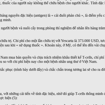
hác, thuốc của người này không thể chữa bệnh cho người khác. Tính đặ
kháng nguyên đặc hiệu (antigen) là « cái đuôi phản chủ », là điểm yếu
ng minh.
 người bệnh và nuôi cấy trong phòng thí nghiệm để nhân lên hàng trăm 
hữa trị. Chi phí cho một lần chữa trị với Yescarta là 373.000 USD, t
 viện sau khi « sử dụng thuốc ». Khoản này, ở Mỹ, có thể lên đến vài ch
t Nam mua bản quyền và chịu trách nhiệm khâu thiết kế T-cells, chí phí
iều so với chi phí hiện nay cho một bệnh nhân ung thư ở Việt Nam.
hục (trình bày dưới đây) và chắc chắn trong tương lai sẽ cho ra đời cá
với những cải tiến về tính đặc hiệu, nhờ đó giúp T-cells thông minh đ
ực hiện (5):