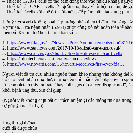
– Thiết kế CAR-T cells có thể bám đồng thời vào nhiều kháng nguyên
– Thiết kế sẵn CAR-T cells từ người cho, thay vì từ bệnh nhân, để gi
– Thiết kế T-cells với chế độ « tắt-mở », để giảm thiểu tác dụng phụ.
Lưu ý : Yescarta không phải là phương pháp điều trị đầu tiên bằng 
Kymriah, 83% bệnh nhân (52/63) được công bố hết hoàn toàn tế bào 
thêm về Kymriah ở link tham khảo số 5.
1.
https://www.fda.gov/…/News…/PressAnnouncements/ucm581216
2. https://www.statnews.com/2017/10/18/gilead-car-t-approval/
3.
https://www.cancer.gov/about…/treatment/research/car-t-cells
4. https://labiotech.eu/car-t-therapy-cancer-review/
5.
https://www.novartis.com/…/novartis-receives-first-ever-fda…
Người viết đã tra cứu nhiều nguồn tham khảo nhưng vẫn không thể kh
đó cho bệnh nhân ung thư, nhưng đều chỉ nhắc đến “objective respon
từ “complete remission rate” hay “all signs of cancer disappeared”,
khỏi bệnh ung thư, xin chỉ giúp.
(Người viết không chịu bất cứ trách nhiệm gì các thông tin đưa trong
sự góp ý của các bạn).
Ung thư giai đoạn
cuối đã được chữa