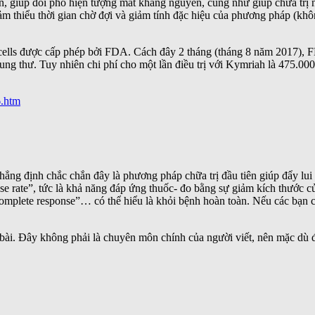
, giúp đối phó hiện tượng mất kháng nguyên, cũng như giúp chữa trị n
ảm thiểu thời gian chờ đợi và giảm tính đặc hiệu của phương pháp (khôn
T-cells được cấp phép bởi FDA. Cách đây 2 tháng (tháng 8 năm 2017), 
ung thư. Tuy nhiên chi phí cho một lần điều trị với Kymriah là 475.0
.htm
ẳng định chắc chắn đây là phương pháp chữa trị đầu tiên giúp đẩy lui
se rate”, tức là khả năng đáp ứng thuốc- đo bằng sự giảm kích thước 
 “complete response”… có thể hiểu là khỏi bệnh hoàn toàn. Nếu các bạn
 bài. Đây không phải là chuyên môn chính của người viết, nên mặc dù đ