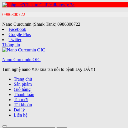
0986300722
Nano Curcumin (Shark Tank)
0986300722
Facebook
Google Plus
Twitter
Thông tin
Nano Curcumin OIC
Tinh nghệ nano #10 xua tan nỗi lo bệnh DẠ DÀY!
Trang chủ
Sản phẩm
Giỏ hàng
Thanh toán
Tin mới
Tài khoản
Đại lý
Liên hệ