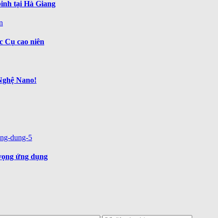
inh tại Hà Giang
 Cụ cao niên
Nghệ Nano!
vọng ứng dụng