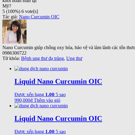
khỏi hoàn toàn tại
Mỹ?
5
(100%)
6
vote[s]
Tác giả:
Nano Curcumin OIC
Nano Curcumin giúp chống oxy hóa, bảo vệ và làm lành các tổn thư
0986300722
Từ khóa:
Bệnh ung thư đạ tràng
,
Ung thư
Liquid Nano Curcumin OIC
1.00
Được xếp hạng
5 sao
990,000
₫
Thêm vào giỏ
Liquid Nano Curcumin OIC
1.00
Được xếp hạng
5 sao