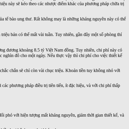
c hiệu này sẽ kéo theo các nhược điểm khác của phương pháp chữa trị
 của tế bào ung thư. Rất không may là những kháng nguyên này có thể
triệu bản có thể mất vài tuần. Tuy nhiên, gần đây một số phòng thí
ương đương khoảng 8.5 tỷ Việt Nam đồng. Tuy nhiên, chi phí này có
ục nghìn đô cho một ngày. Nếu thực vậy thì chi phí cho việc thiết kế
 chắc chắn sẽ chỉ còn vài chục triệu. Khoản tiền tuy không nhỏ với
c phương pháp điều trị tiên tiến, ít đặc hiệu, và với chi phí thấp
ối phó với hiện tượng mất kháng nguyên, giảm thời gian thiết kế, và