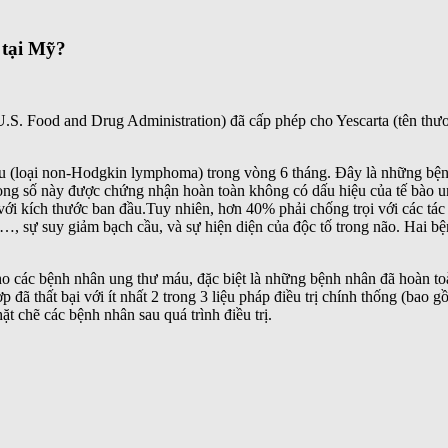
 tại Mỹ?
. Food and Drug Administration) đã cấp phép cho Yescarta (tên thươn
 (loại non-Hodgkin lymphoma) trong vòng 6 tháng. Đây là những bệnh 
 trong số này được chứng nhận hoàn toàn không có dấu hiệu của tế bào u
 với kích thước ban đầu.Tuy nhiên, hơn 40% phải chống trọi với các tá
, sự suy giảm bạch cầu, và sự hiện diện của độc tố trong não. Hai bệnh
cho các bệnh nhân ung thư máu, đặc biệt là những bệnh nhân đã hoàn to
ã thất bại với ít nhất 2 trong 3 liệu pháp điều trị chính thống (bao gồ
t chẽ các bệnh nhân sau quá trình điều trị.