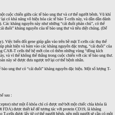
t cuộc chiến giữa các tế bào ung thư và cơ thể người bênh. Vũ khí
ư lại có khả năng vô hiệu hóa các tế bào T-cells này, và dần dần đánh
en). Các kháng nguyên này như những “cái đuôi phản chủ”, có thể
“cái đuôi” kháng nguyên của tế bào ung thư và tiêu diệt chúng. (Để
). Việc biến đổi gene giúp gắn vào trên bề mặt T-cells các thụ thể
iúp phát hiện và bám vào các kháng nguyên đặc trưng, “cái đuôi” của
hững CAR-T cells thế hệ mới còn có thêm những vùng “đồng kích
y, và vì thế không thể thắng trong cuộc chiến với các tế bào ung thư.
bản này sẽ được đưa ngược trở lại cơ thể bệnh nhân.
 tế bào ung thư có “cái đuôi” kháng nguyên đặc hiệu. Một số lượng T-
hế sau :
eceptor) như một ổ khóa chỉ có được mở bởi một chiếc chìa khóa là
ởi FDA) được thiết kế để tương tác với protein CD19, là kháng
o T-cells được lấy từ cơ thể người bệnh, nên mỗi người sẽ cần có một