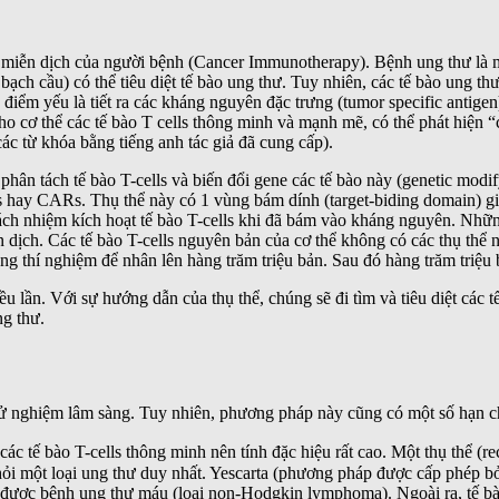
miễn dịch của người bệnh (Cancer Immunotherapy). Bệnh ung thư là mộ
 bạch cầu) có thể tiêu diệt tế bào ung thư. Tuy nhiên, các tế bào ung th
ộ điểm yếu là tiết ra các kháng nguyên đặc trưng (tumor specific antig
 cho cơ thể các tế bào T cells thông minh và mạnh mẽ, có thể phát hiện 
ác từ khóa bằng tiếng anh tác giả đã cung cấp).
ân tách tế bào T-cells và biến đổi gene các tế bào này (genetic modify
rs hay CARs. Thụ thể này có 1 vùng bám dính (target-biding domain) g
 trách nhiệm kích hoạt tế bào T-cells khi đã bám vào kháng nguyên. N
dịch. Các tế bào T-cells nguyên bản của cơ thể không có các thụ thể nà
g thí nghiệm để nhân lên hàng trăm triệu bản. Sau đó hàng trăm triệu 
iều lần. Với sự hướng dẫn của thụ thể, chúng sẽ đi tìm và tiêu diệt các
ng thư.
thử nghiệm lâm sàng. Tuy nhiên, phương pháp này cũng có một số hạn c
ác tế bào T-cells thông minh nên tính đặc hiệu rất cao. Một thụ thể (r
hỏi một loại ung thư duy nhất. Yescarta (phương pháp được cấp phép b
a được bệnh ung thư máu (loại non-Hodgkin lymphoma). Ngoài ra, tế bà