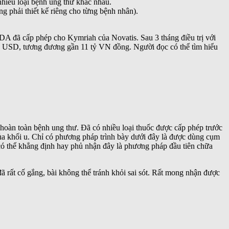
hiều loại bệnh ung thư khác nhau.
g phải thiết kế riêng cho từng bệnh nhân).
FDA đã cấp phép cho Kymriah của Novatis. Sau 3 tháng điều trị với
00 USD, tương đương gần 11 tỷ VN đồng. Người đọc có thể tìm hiểu
 hoàn toàn bệnh ung thư. Đã có nhiều loại thuốc được cấp phép trước
của khối u. Chỉ có phương pháp trình bày dưới đây là được dùng cụm
 có thể khẳng định hay phủ nhận đây là phương pháp đầu tiên chữa
ã rất cố gắng, bài không thể tránh khỏi sai sót. Rất mong nhận được