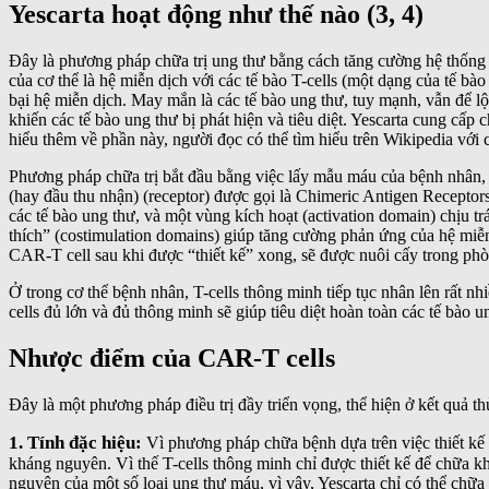
Yescarta hoạt động như thế nào (3, 4)
Đây là phương pháp chữa trị ung thư bằng cách tăng cường hệ thống 
của cơ thể là hệ miễn dịch với các tế bào T-cells (một dạng của tế bào
bại hệ miễn dịch. May mắn là các tế bào ung thư, tuy mạnh, vẫn để l
khiến các tế bào ung thư bị phát hiện và tiêu diệt. Yescarta cung cấp
hiểu thêm về phần này, người đọc có thể tìm hiểu trên Wikipedia với c
Phương pháp chữa trị bắt đầu bằng việc lấy mẫu máu của bệnh nhân, ph
(hay đầu thu nhận) (receptor) được gọi là Chimeric Antigen Recepto
các tế bào ung thư, và một vùng kích hoạt (activation domain) chịu
thích” (costimulation domains) giúp tăng cường phản ứng của hệ miễn 
CAR-T cell sau khi được “thiết kế” xong, sẽ được nuôi cấy trong phòn
Ở trong cơ thể bệnh nhân, T-cells thông minh tiếp tục nhân lên rất nh
cells đủ lớn và đủ thông minh sẽ giúp tiêu diệt hoàn toàn các tế bào u
Nhược điểm của CAR-T cells
Đây là một phương pháp điều trị đầy triển vọng, thể hiện ở kết quả 
1. Tính đặc hiệu:
Vì phương pháp chữa bệnh dựa trên việc thiết kế c
kháng nguyên. Vì thế T-cells thông minh chỉ được thiết kế để chữa k
nguyên của một số loại ung thư máu, vì vậy, Yescarta chỉ có thể chữ