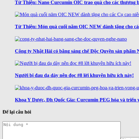
Từ Thiện: Nano Curcumin OIC trao quà cho các thương b
Từ Thiện: Món quà cuối năm OIC NEW dành tặng cho các
Công ty Nhật Hải có bằng sáng chế Độc Quyền sản phẩm 
Người bị đau dạ dày nên đọc #8 lời khuyên hữu ích này!
Khoa Y Dược, Đh Quốc Gia: Curcumin PEG hóa và triển 
Để lại câu hỏi